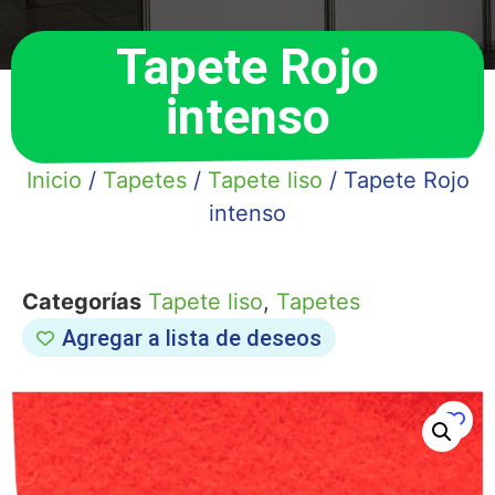
Tapete Rojo
intenso
Inicio
/
Tapetes
/
Tapete liso
/ Tapete Rojo
intenso
Categorías
Tapete liso
,
Tapetes
Agregar a lista de deseos