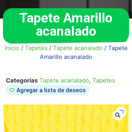
Tapete Amarillo
acanalado
Inicio
/
Tapetes
/
Tapete acanalado
/ Tapete
Amarillo acanalado
Categorías
Tapete acanalado
,
Tapetes
Agregar a lista de deseos