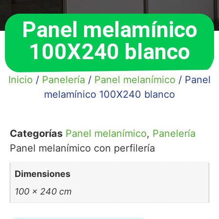
Panel melamínico
100X240 blanco
Inicio
/
Panelería
/
Panel melanímico
/ Panel
melamínico 100X240 blanco
Categorías
Panel melanímico
,
Panelería
Panel melanímico con perfilería
Dimensiones
100 × 240 cm