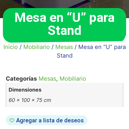
Mesa en “U” para
Stand
Inicio
/
Mobiliario
/
Mesas
/ Mesa en “U” para
Stand
Categorías
Mesas
,
Mobiliario
Dimensiones
60 × 100 × 75 cm
Agregar a lista de deseos