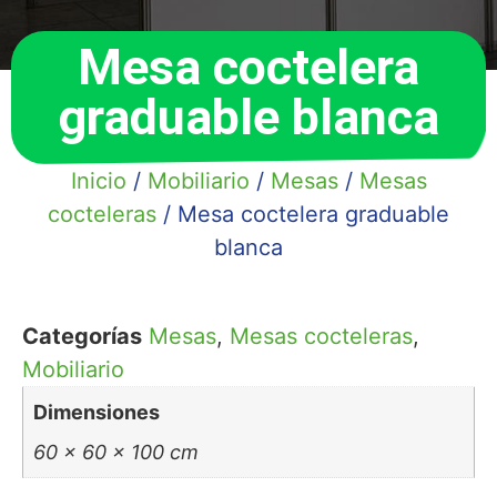
Mesa coctelera
graduable blanca
Inicio
/
Mobiliario
/
Mesas
/
Mesas
cocteleras
/ Mesa coctelera graduable
blanca
Categorías
Mesas
,
Mesas cocteleras
,
Mobiliario
Dimensiones
60 × 60 × 100 cm