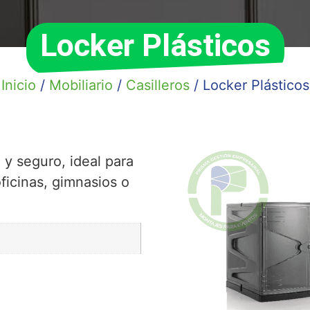
Locker Plásticos
Inicio
/
Mobiliario
/
Casilleros
/ Locker Plásticos
e y seguro, ideal para
ficinas, gimnasios o