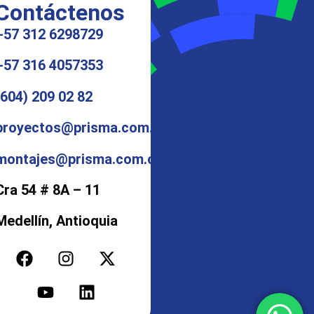
Contáctenos
+57 312 6298729
+57 316 4057353
(604) 209 02 82
proyectos@prisma.com.co
montajes@prisma.com.co
Cra 54 # 8A – 11
Medellín, Antioquia