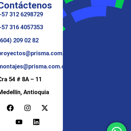
Contáctenos
+57 312 6298729
+57 316 4057353
(604) 209 02 82
proyectos@prisma.com.co
montajes@prisma.com.co
Cra 54 # 8A – 11
Medellín, Antioquia