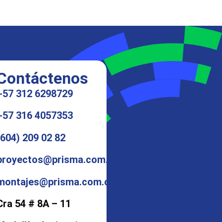
Contáctenos
+57 312 6298729
+57 316 4057353
(604) 209 02 82
proyectos@prisma.com.co
montajes@prisma.com.co
Cra 54 # 8A – 11