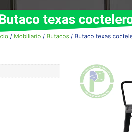
Butaco texas cocteler
icio
/
Mobiliario
/
Butacos
/ Butaco texas coctel