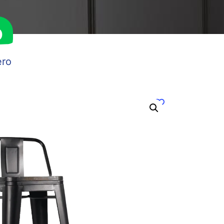
o
ero