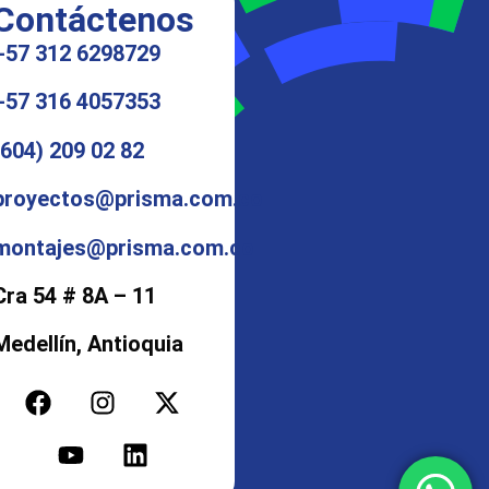
Contáctenos
+57 312 6298729
+57 316 4057353
(604) 209 02 82
proyectos@prisma.com.co
montajes@prisma.com.co
Cra 54 # 8A – 11
Medellín, Antioquia