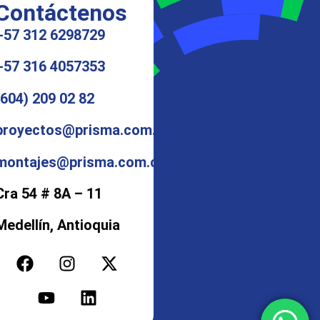
Contáctenos
+57 312 6298729
+57 316 4057353
(604) 209 02 82
proyectos@prisma.com.co
montajes@prisma.com.co
Cra 54 # 8A – 11
Medellín, Antioquia