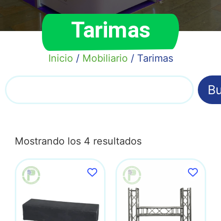
Tarimas
Inicio
/
Mobiliario
/ Tarimas
Bu
Mostrando los 4 resultados