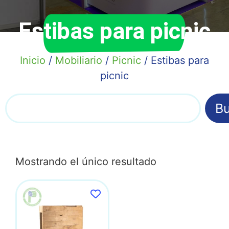
Estibas para picnic
Inicio
/
Mobiliario
/
Picnic
/ Estibas para
picnic
Bu
Mostrando el único resultado